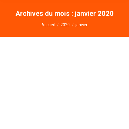
Archives du mois :
janvier 2020
Vous êtes ici :
Accueil
2020
janvier
La retraite selon les marocains
Non classé
Par
Philippe Herry
19 janvier 2020
Laisser un commentaire
Je viens d’arriver pour enseigner au lycée
d’Agadir, et dans le programme d’éco, basé en
partie sur le système français, je dois analyser le
système des retraites. Les retraites par répartition
et les retraites par capitalisation, les limites et les