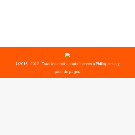
avantages des deux systèmes. Tu te doutes bien
que dans le contexte actuel en…
©2016 - 2022 - Tous les droits sont réservés à Philippe Herry
pied de pages