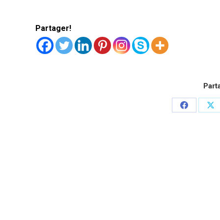
Partager!
Part
Partager
Pa
sur
su
Facebook
X