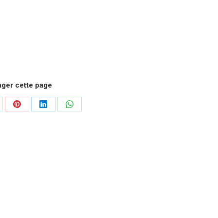
ager cette page
rtager
Partager
Partager
Partager
r
sur
sur
sur
Pinterest
LinkedIn
WhatsApp