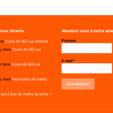
res récents
Abonnez-vous à notre new
Prénom
ns
Cours de SES sur Internet
ry
dans
Cours de SES sur
E-mail
*
e
dans
Cours de SES sur
ry
dans
Faut-il plus de maths
Faut-il plus de maths au lycée ?