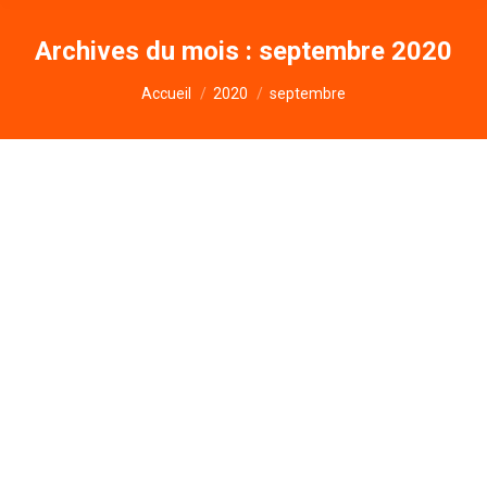
Archives du mois :
septembre 2020
Vous êtes ici :
Accueil
2020
septembre
Modalités d’évaluation pour le bac
général
articles
Par
Philippe Herry
6 septembre 2020
Laisser un commentaire
Modalités d’évaluation pour le bac général. Quels
sont les coefficients du bac général ? Quelles
stratégies adoptées ? Et les candidats libres ?
Dans cet article, nous reprenons les modalités