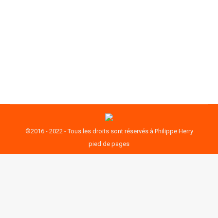
d’évaluation pour le bac général. Modalité
d’évaluation pour le bac général Le coefficient est
de 100 pour tous. Autrement dit, pour avoir le bac,
il…
©2016 - 2022 - Tous les droits sont réservés à Philippe Herry
pied de pages