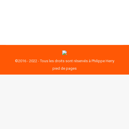
qu’elle a laissé sa classe en plan. C’est une chose
à ne pas faire dans l’enseignement. Tu…
©2016 - 2022 - Tous les droits sont réservés à Philippe Herry
pied de pages