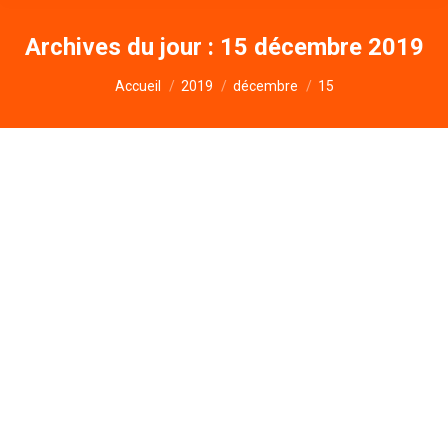
Archives du jour :
15 décembre 2019
Vous êtes ici :
Accueil
2019
décembre
15
Les aventures de Bzh au Maroc
articles
Par
Philippe Herry
15 décembre 2019
Laisser un commentaire
Les aventures de Bzh au Maroc Aujourd’hui, j’ai
souhaité rendre visite après les cours, à ma
collègue de mathématiques, pour savoir comment
elle allait. Il faut lui remonter le moral. Pendant sa
journée, les quatrièmes étaient tellement horribles,