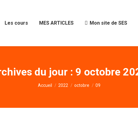
Les cours
MES ARTICLES
Mon site de SES
chives du jour :
9 octobre 20
Vous êtes ici :
Accueil
2022
octobre
09