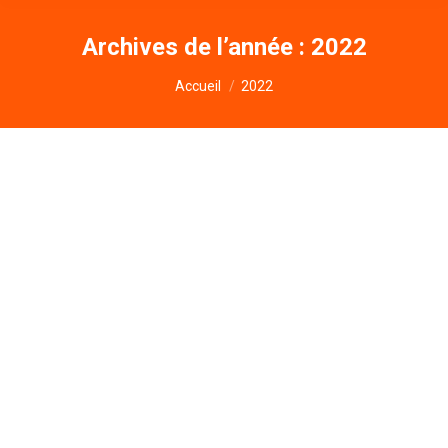
Archives de l’année :
2022
Vous êtes ici :
Accueil
2022
culture politique et attitude politique
Non classé
Par
Philippe Herry
9 octobre 2022
Laisser un commentaire
Votez-vous la même tendance politique que vos
parents? Peut-on mesurer l’influence de la culture
politique? Les notions du programme à connaître:
culture politique ou civique, socialisation politique
et comportement politique I. Le processus de