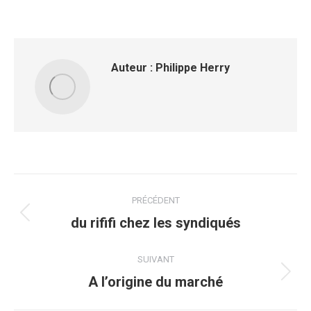
sur
sur
sur
sur
sur
Facebook
X
Pinterest
LinkedIn
WhatsApp
Auteur :
Philippe Herry
Navigation
PRÉCÉDENT
article
du rififi chez les syndiqués
Article
précédent
:
SUIVANT
A l’origine du marché
Article
suivant