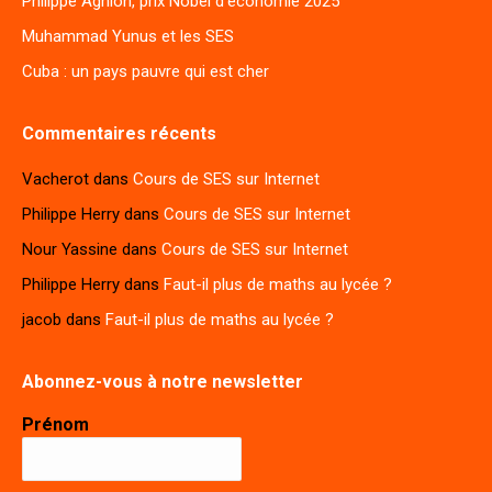
Philippe Aghion, prix Nobel d’économie 2025
Muhammad Yunus et les SES
Cuba : un pays pauvre qui est cher
Commentaires récents
Vacherot
dans
Cours de SES sur Internet
Philippe Herry
dans
Cours de SES sur Internet
Nour Yassine
dans
Cours de SES sur Internet
Philippe Herry
dans
Faut-il plus de maths au lycée ?
jacob
dans
Faut-il plus de maths au lycée ?
Abonnez-vous à notre newsletter
Prénom