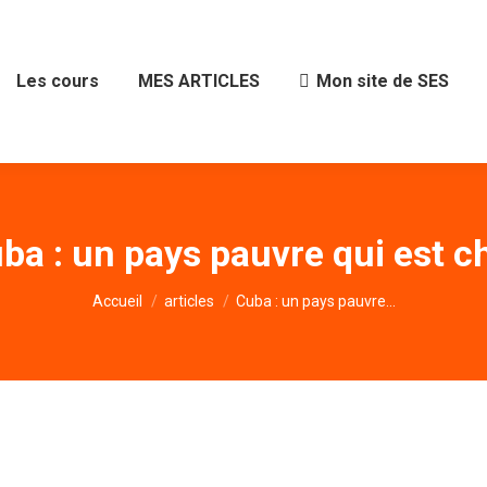
Les cours
MES ARTICLES
Mon site de SES
ba : un pays pauvre qui est c
Vous êtes ici :
Accueil
articles
Cuba : un pays pauvre…