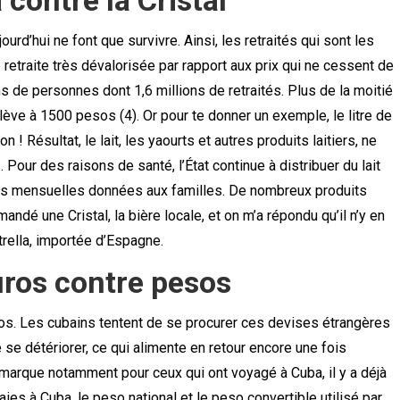
 contre la Cristal
urd’hui ne font que survivre. Ainsi, les retraités qui sont les
retraite très dévalorisée par rapport aux prix qui ne cessent de
s de personnes dont 1,6 millions de retraités. Plus de la moitié
élève à 1500 pesos (4). Or pour te donner un exemple, le litre de
n ! Résultat, le lait, les yaourts et autres produits laitiers, ne
 Pour des raisons de santé, l’État continue à distribuer du lait
ons mensuelles données aux familles. De nombreux produits
andé une Cristal, la bière locale, et on m’a répondu qu’il n’y en
trella, importée d’Espagne.
uros contre pesos
ros. Les cubains tentent de se procurer ces devises étrangères
se détériorer, ce qui alimente en retour encore une fois
 remarque notamment pour ceux qui ont voyagé à Cuba, il y a déjà
es à Cuba, le peso national et le peso convertible utilisé par