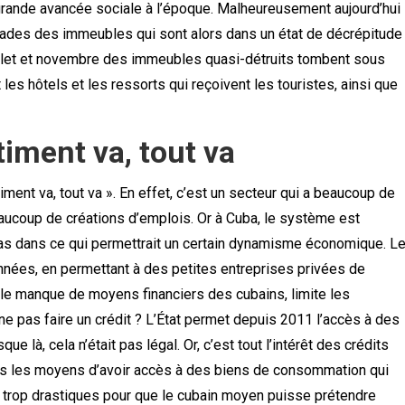
grande avancée sociale à l’époque. Malheureusement aujourd’hui
façades des immeubles qui sont alors dans un état de décrépitude
uillet et novembre des immeubles quasi-détruits tombent sous
les hôtels et les ressorts qui reçoivent les touristes, ainsi que
iment va, tout va
iment va, tout va ». En effet, c’est un secteur qui a beaucoup de
eaucoup de créations d’emplois. Or à Cuba, le système est
it pas dans ce qui permettrait un certain dynamisme économique. L
nées, en permettant à des petites entreprises privées de
le manque de moyens financiers des cubains, limite les
ne pas faire un crédit ? L’État permet depuis 2011 l’accès à des
que là, cela n’était pas légal. Or, c’est tout l’intérêt des crédits
pas les moyens d’avoir accès à des biens de consommation qui
nt trop drastiques pour que le cubain moyen puisse prétendre