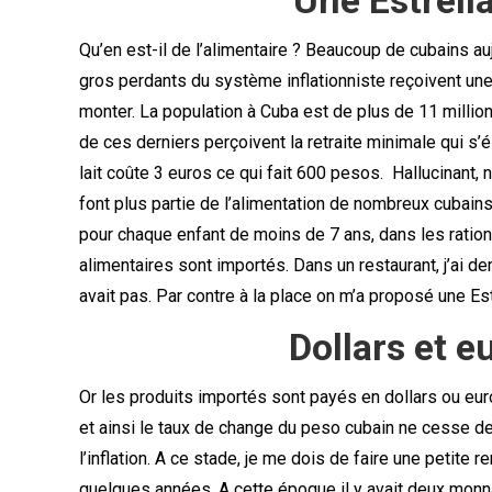
Une Estrella
Qu’en est-il de l’alimentaire ? Beaucoup de cubains aujo
gros perdants du système inflationniste reçoivent une 
monter. La population à Cuba est de plus de 11 million
de ces derniers perçoivent la retraite minimale qui s’
lait coûte 3 euros ce qui fait 600 pesos. Hallucinant, no
font plus partie de l’alimentation de nombreux cubains.
pour chaque enfant de moins de 7 ans, dans les rati
alimentaires sont importés. Dans un restaurant, j’ai dem
avait pas. Par contre à la place on m’a proposé une Es
Dollars et e
Or les produits importés sont payés en dollars ou eu
et ainsi le taux de change du peso cubain ne cesse de 
l’inflation. A ce stade, je me dois de faire une petite
quelques années. A cette époque il y avait deux monnai