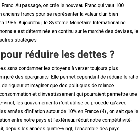
 Franc. Au passage, on crée le nouveau Franc qui vaut 100
n anciens francs pour se représenter la valeur d’un bien
 en 1986. Aujourd’hui, le Système Monétaire International ne
 monnaie est déterminée en continu sur le marché des devises, l
’autres stratégies.
 pour réduire les dettes ?
ttes sans condamner les citoyens à verser toujours plus
mi juré des épargnants. Elle permet cependant de réduire le rati
s de rigueur et imaginer que des politiques de relance
 consommation et d’investissement qui pourraient permettre une
re-vingt, les gouvernements n’ont utilisé ce procédé qu’avec
es années d’inflation autour de 10% en France (4) , on sait que l
lation entre notre pays et l’extérieur, réduit notre compétitivité-
ait, depuis les années quatre-vingt, l’ensemble des pays