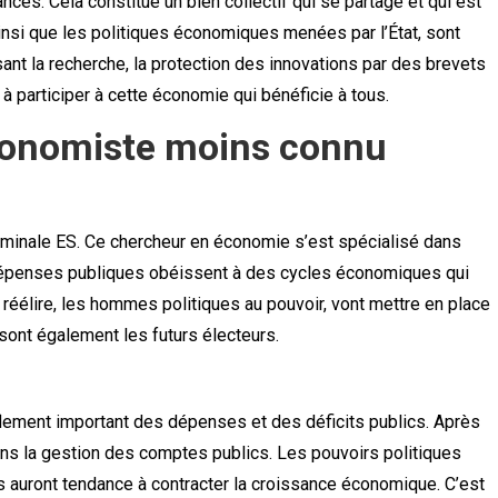
es. Cela constitue un bien collectif qui se partage et qui est
nsi que les politiques économiques menées par l’État, sont
ant la recherche, la protection des innovations par des brevets
 à participer à cette économie qui bénéficie à tous.
conomiste moins connu
erminale ES. Ce chercheur en économie s’est spécialisé dans
es dépenses publiques obéissent à des cycles économiques qui
 réélire, les hommes politiques au pouvoir, vont mettre en place
sont également les futurs électeurs.
lement important des dépenses et des déficits publics. Après
dans la gestion des comptes publics. Les pouvoirs politiques
es auront tendance à contracter la croissance économique. C’est