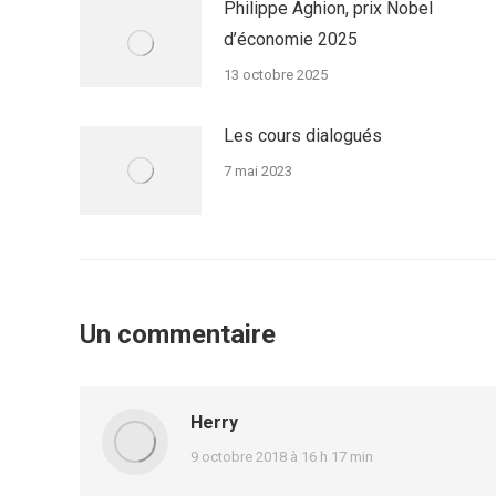
Philippe Aghion, prix Nobel
d’économie 2025
13 octobre 2025
Les cours dialogués
7 mai 2023
Un commentaire
Herry
dit
9 octobre 2018 à 16 h 17 min
: