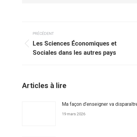
Navigation
PRÉCÉDENT
article
Les Sciences Économiques et
Article
Sociales dans les autres pays
précédent
:
Articles à lire
Ma façon d’enseigner va disparaîtr
19 mars 2026